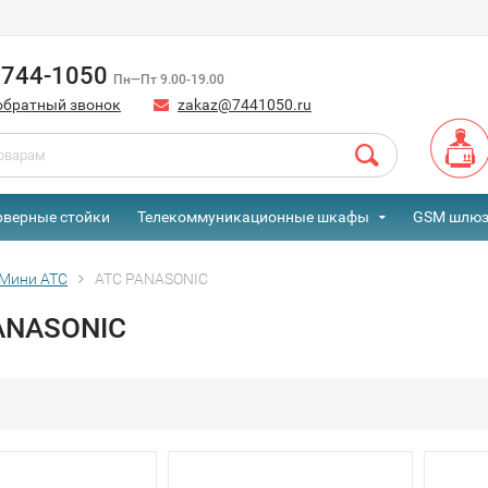
) 744-1050
Пн—Пт 9.00-19.00
обратный звонок
zakaz@7441050.ru
рверные стойки
Телекоммуникационные шкафы
GSM шлю
Мини АТС
АТС PANASONIC
ANASONIC