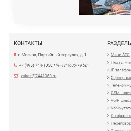
КОНТАКТЫ
РАЗДЕЛ
г. Москва, Партийный переулок, д. 1
Мини АТС
Платы ми
+7 (495) 744-1050
Пн—Пт 9.00-19.00
IP телефо
zakaz@7441050.ru
Серверные
Телекомм
GSM шлю
VoIP шлю
Коммутато
Конференц
Переговор
Системы з