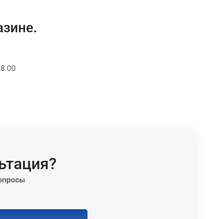
азине.
18.00
ьтация?
опросы