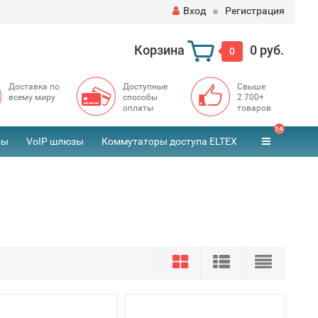
Вход
Регистрация
Корзина
0 руб.
0
Доставка по
Доступные
Свыше
всему миру
способы
2 700+
оплаты
товаров
14
зы
VoIP шлюзы
Коммутаторы доступа ELTEX