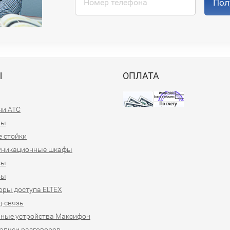
Пол
Ы
ОПЛАТА
ни АТС
ны
 стойки
уникационные шкафы
зы
зы
ры доступа ELTEX
-связь
ные устройства Максифон
аписи разговоров