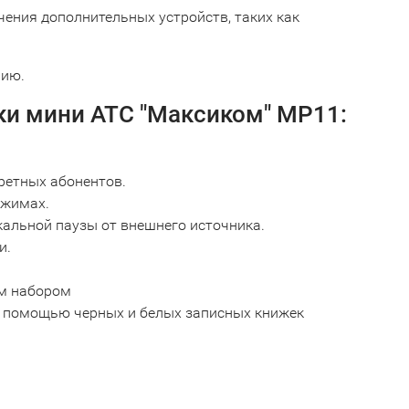
ения дополнительных устройств, таких как
нию.
и мини АТС "Максиком" МР11:
ретных абонентов.
ежимах.
альной паузы от внешнего источника.
и.
ым набором
с помощью черных и белых записных книжек