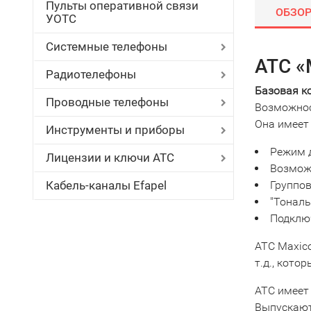
Пульты оперативной связи
ОБЗО
УОТС
Системные телефоны
АТС «
Радиотелефоны
Базовая к
Проводные телефоны
Возможнос
Она имеет
Инструменты и приборы
Режим д
Лицензии и ключи АТС
Возмож
Кабель-каналы Efapel
Группо
"Тональ
Подключ
АТС Maxic
т.д., кот
АТС имеет
Выпускают