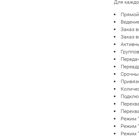
Для каждо
Прямой
Ведение
Заказ в
Заказ 
Активн
Группо
Переда
Переад
Срочны
Привязк
Количес
Подключ
Перехв
Перехва
Режим "
Режим "
Режим 