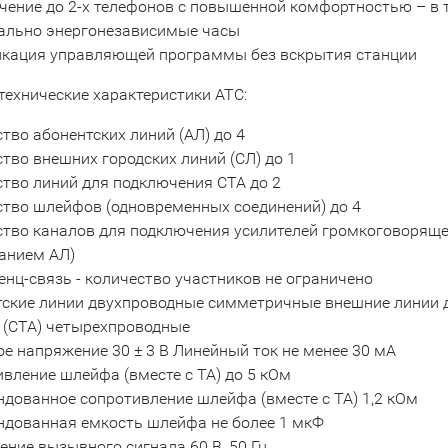
ение до 2-х телефонов с повышенной комфортностью – в 
ально энергонезависимые часы
кация управляющей программы без вскрытия станции
технические характеристики АТС:
тво абонентских линий (АЛ) до 4
тво внешних городских линий (СЛ) до 1
тво линий для подключения СТА до 2
тво шлейфов (одновременных соединений) до 4
тво каналов для подключения усилителей громкоговорящей 
анием АЛ)
нц-связь - количество участников не ограничено
тские линии двухпроводные симметричные внешние линии
 (СТА) четырехпроводные
е напряжение 30 ± 3 В Линейный ток не менее 30 мА
вление шлейфа (вместе с ТА) до 5 кОм
дованное сопротивление шлейфа (вместе с ТА) 1,2 кОм
ндованная емкость шлейфа не более 1 мкФ
ние вызывного сигнала 60 В, 50 Гц