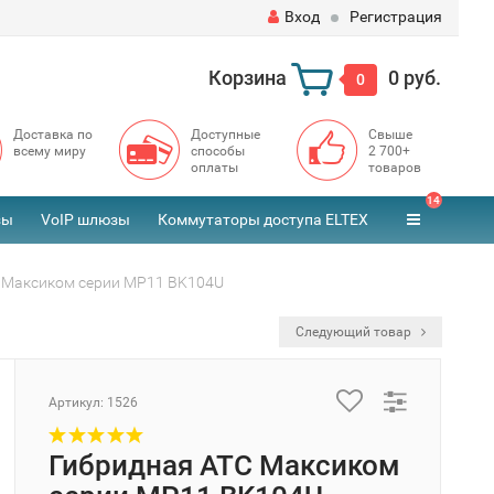
Вход
Регистрация
Корзина
0 руб.
0
Доставка по
Доступные
Свыше
всему миру
способы
2 700+
оплаты
товаров
14
зы
VoIP шлюзы
Коммутаторы доступа ELTEX
 Максиком серии МР11 BK104U
Следующий товар
Артикул:
1526
Гибридная АТС Максиком