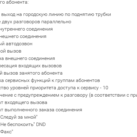
го абонента:
 выход на городскую линию по поднятию трубки
 двух разговоров параллельно
нутреннего соединения
внешнего соединения
ый автодозвон
вой вызов
ча внешнего соединения
ресация входящих вызовов
й вызов занятого абонента
а сервисных функций к группам абонентов
тво уровней приоритета доступа к сервису - 10
ение с предупреждением к разговору (в соответствии с пр
ат входящего вызова
т выполненного заказа соединения
Следуй за мной"
Не беспокоить" DND
"Факс"