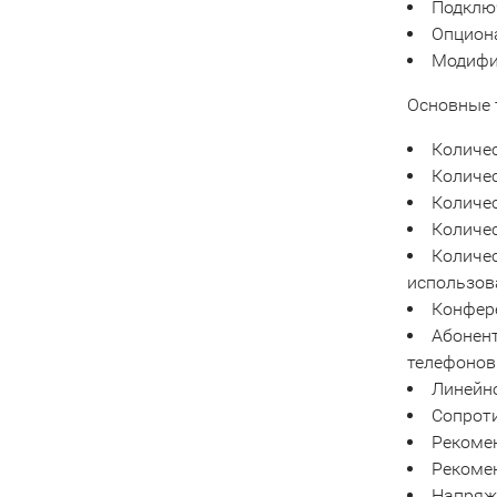
Подключ
Опцион
Модифи
Основные 
Количес
Количес
Количес
Количес
Количес
использов
Конфере
Абонен
телефонов
Линейно
Cопроти
Рекомен
Рекоме
Напряже