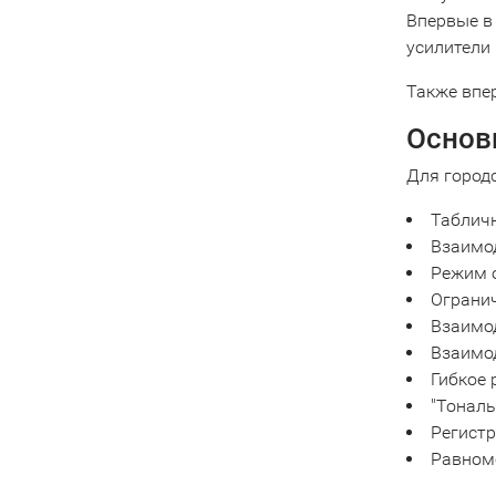
Впервые в
усилители
Также впе
Основ
Для городс
Табличн
Взаимо
Режим о
Огранич
Взаимод
Взаимо
Гибкое 
"Тональ
Регист
Равноме