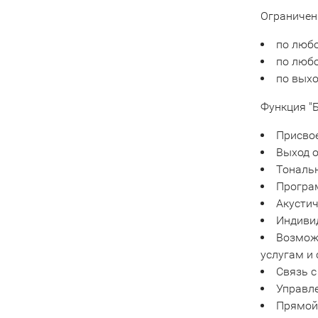
Ограничен
по любо
по любо
по вых
Функция "
Присво
Выход 
Тональ
Програ
Акустич
Индивид
Возможн
услугам и 
Связь 
Управл
Прямой