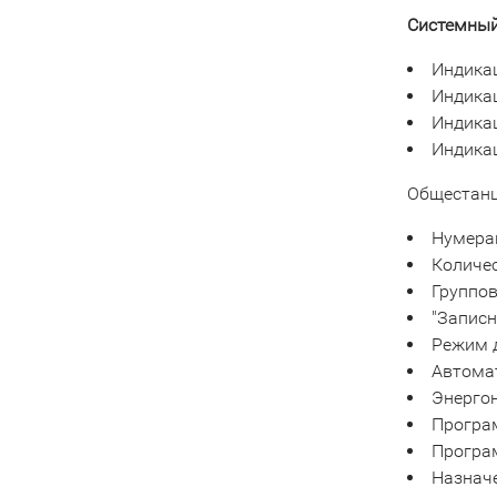
Системный
Индикац
Индика
Индикац
Индика
Общестанц
Нумера
Количес
Группо
"Записн
Режим 
Автомат
Энерго
Програ
Програ
Назнач