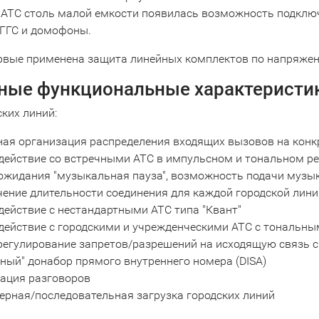
 АТС столь малой емкости появилась возможность подключ
 ГГС и домофоны.
рвые применена защита линейных комплектов по напряже
ные функциональные характеристик
ких линий:
ая организация распределения входящих вызовов на конк
действие со встречными АТС в импульсном и тональном р
жидания "музыкальная пауза", возможность подачи музык
ение длительности соединения для каждой городской лини
ействие с нестандартными АТС типа "Квант"
действие с городскими и учрежденческими АТС с тональн
регулирование запретов/разрешений на исходящую связь 
ный" донабор прямого внутреннего номера (DISA)
рация разговоров
рная/последовательная загрузка городских линий