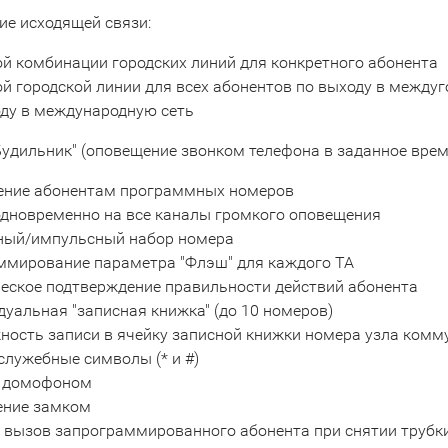
ие исходящей связи:
й комбинации городских линий для конкретного абонента
й городской линии для всех абонентов по выходу в между
оду в международную сеть
Будильник" (оповещение звонком телефона в заданное врем
ение абонентам программных номеров
одновременно на все каналы громкого оповещения
ный/импульсный набор номера
ммирование параметра "Флэш" для каждого ТА
еское подтверждение правильности действий абонента
уальная "записная книжка" (до 10 номеров)
ость записи в ячейку записной книжки номера узла комму
служебные символы (* и #)
с домофоном
ение замком
 вызов запрограммированного абонента при снятии трубк