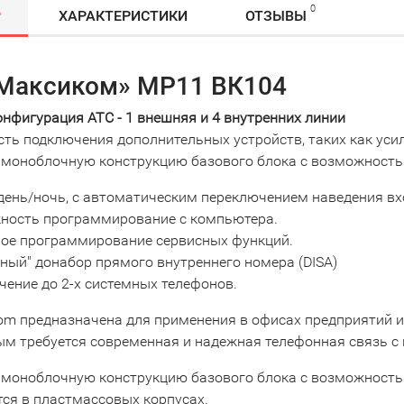
0
Р
ХАРАКТЕРИСТИКИ
ОТЗЫВЫ
Максиком» МР11 ВК104
онфигурация АТС - 1 внешняя и 4 внутренних линии
ть подключения дополнительных устройств, таких как уси
 моноблочную конструкцию базового блока с возможность
ень/ночь, с автоматическим переключением наведения вх
ность программирование с компьютера.
вое программирование сервисных функций.
ный" донабор прямого внутреннего номера (DISA)
ение до 2-х системных телефонов.
om предназначена для применения в офисах предприятий и 
орым требуется современная и надежная телефонная связь
 моноблочную конструкцию базового блока с возможность
ся в пластмассовых корпусах.