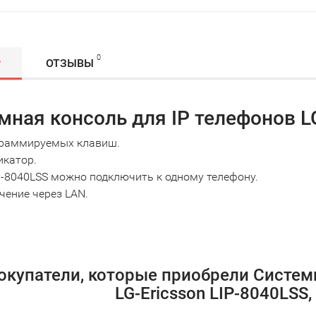
0
Р
ОТЗЫВЫ
мная консоль для IP телефонов L
граммируемых клавиш.
икатор.
P-8040LSS можно подключить к одному телефону.
ение через LAN.
окупатели, которые приобрели Системн
LG-Ericsson LIP-8040LSS