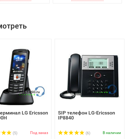
мотреть
терминал LG Ericsson
SIP телефон LG-Ericsson
00H
IP8840
Под заказ
В наличии
(5)
(6)