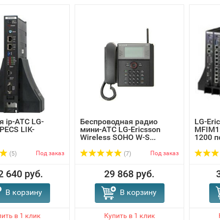
 ip-АТС LG-
Беспроводная радио
LG-Eri
iPECS LIK-
мини-АТС LG-Ericsson
MFIM12
Wireless SOHO W-S...
1200 п
Под заказ
Под заказ
(5)
(7)
2 640 руб.
29 868 руб.
В корзину
В корзину