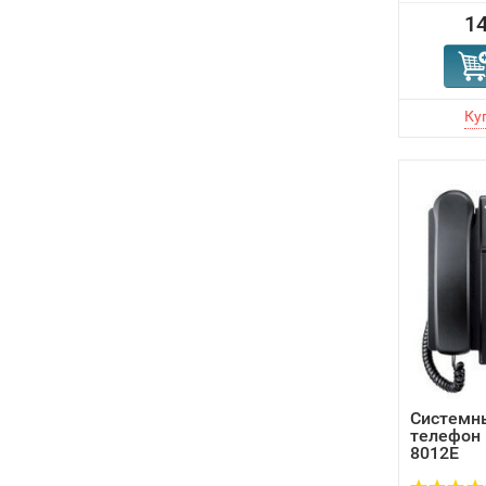
14
Системны
телефон 
8012E