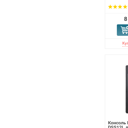
8
Консоль 
DSS12L д