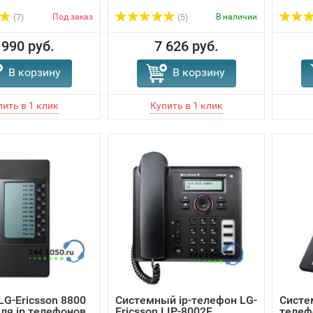
Под заказ
В наличии
(7)
(5)
 990 руб.
7 626 руб.
В корзину
В корзину
LG-Ericsson 8800
Системный ip-телефон LG-
Систе
ля ip телефонов
Ericsson LIP-8002E
телеф