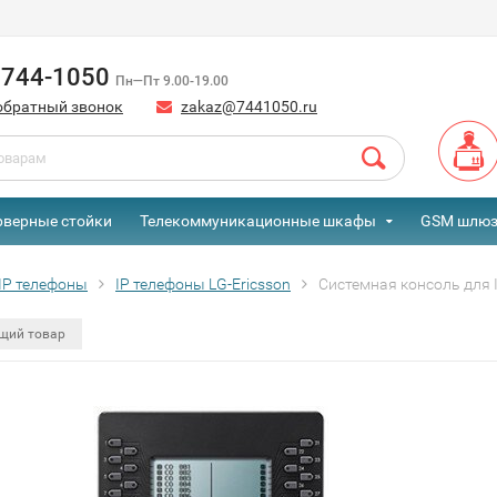
) 744-1050
Пн—Пт 9.00-19.00
обратный звонок
zakaz@7441050.ru
рверные стойки
Телекоммуникационные шкафы
GSM шлю
IP телефоны
IP телефоны LG-Ericsson
Системная консоль для I
щий товар