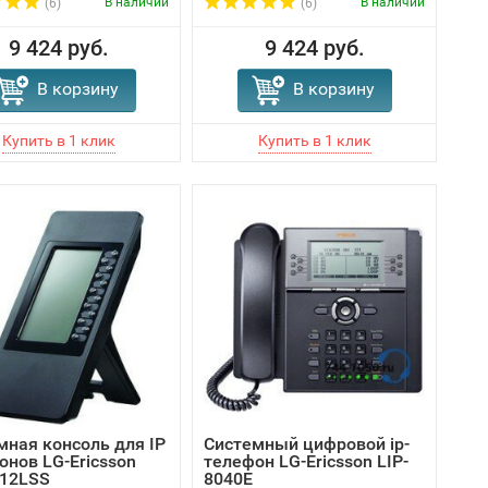
В наличии
В наличии
(6)
(6)
9 424 руб.
9 424 руб.
В корзину
В корзину
мная консоль для IP
Системный цифровой ip-
онов LG-Ericsson
телефон LG-Ericsson LIP-
012LSS
8040E