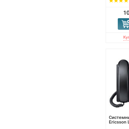
10
Системны
Ericsson 