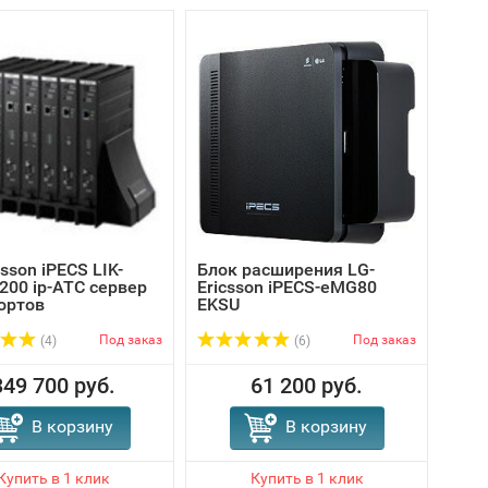
csson iPECS LIK-
Блок расширения LG-
Цифр
00 ip-АТС сервер
Ericsson iPECS-eMG80
Eric
ортов
EKSU
MFI
Под заказ
Под заказ
(4)
(6)
349 700 руб.
61 200 руб.
В корзину
В корзину