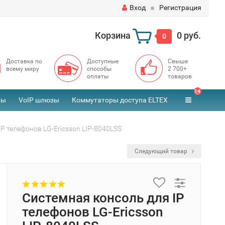
Вход
Регистрация
Корзина
0 руб.
0
Доставка по
Доступные
Свыше
всему миру
способы
2 700+
оплаты
товаров
14
зы
VoIP шлюзы
Коммутаторы доступа ELTEX
P телефонов LG-Ericsson LIP-8040LSS
Следующий товар
Системная консоль для IP
телефонов LG-Ericsson