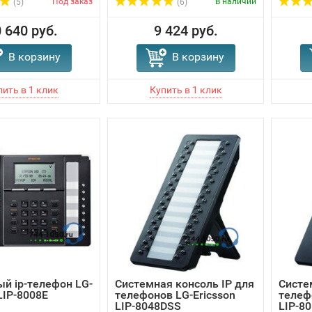
Под заказ
В наличии
(5)
(6)
 640 руб.
9 424 руб.
В корзину
В корзину
й ip-телефон LG-
Системная консоль IP для
Систе
LIP-8008E
телефонов LG-Ericsson
телеф
LIP-8048DSS
LIP-8