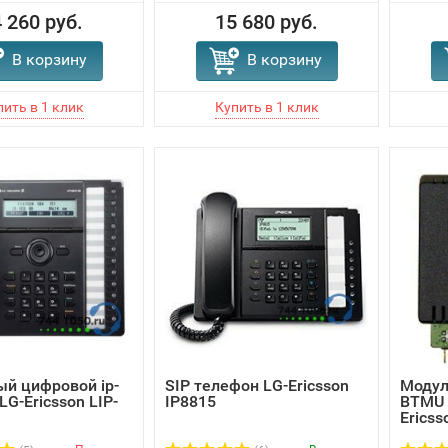
 260 руб.
15 680 руб.
В корзину
В корзину
й цифровой ip-
SIP телефон LG-Ericsson
Модул
LG-Ericsson LIP-
IP8815
BTMU 
Ericsso