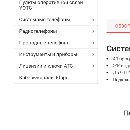
Пульты оперативной связи
УОТС
Системные телефоны
ОБЗО
Радиотелефоны
Проводные телефоны
Систе
Инструменты и приборы
40 про
Лицензии и ключи АТС
ЖК инд
До 9 LI
Кабель-каналы Efapel
Подключ
П