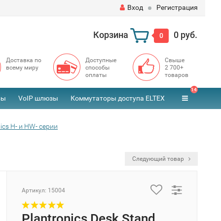
Вход
Регистрация
Корзина
0 руб.
0
Доставка по
Доступные
Свыше
всему миру
способы
2 700+
оплаты
товаров
14
зы
VoIP шлюзы
Коммутаторы доступа ELTEX
cs H- и HW- серии
Следующий товар
Артикул:
15004
Plantronics Desk Stand