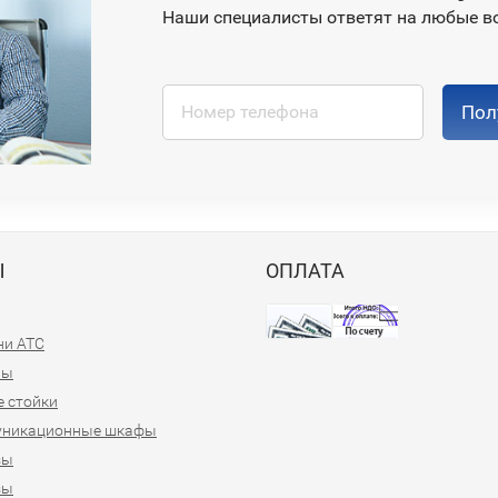
Наши специалисты ответят на любые в
Пол
Ы
ОПЛАТА
ни АТС
ны
 стойки
уникационные шкафы
зы
зы