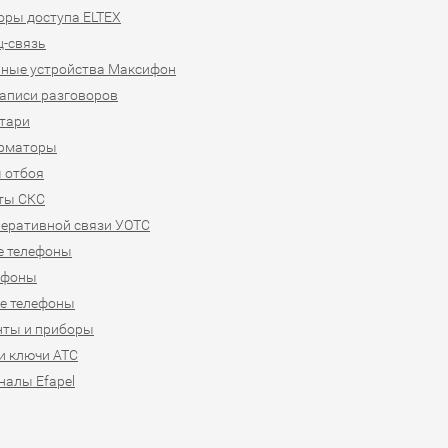
ры доступа ELTEX
-связь
ные устройства Максифон
аписи разговоров
тари
рматоры
 отбоя
ты СКС
еративной связи УОТС
е телефоны
ефоны
е телефоны
нты и приборы
и ключи АТС
налы Efapel