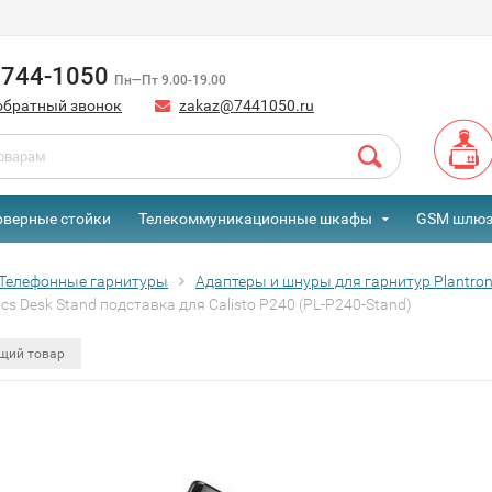
) 744-1050
Пн—Пт 9.00-19.00
обратный звонок
zakaz@7441050.ru
рверные стойки
Телекоммуникационные шкафы
GSM шлю
Телефонные гарнитуры
Адаптеры и шнуры для гарнитур Plantroni
ics Desk Stand подставка для Calisto P240 (PL-P240-Stand)
щий товар