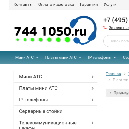
Контакты
Оплата и доставка
Гарантия
Услуги
+7 (495
Заказать 
Мини АТС
Платы мини АТС
IP телефоны
Се
Главная
Мини АТС
Plantron
Платы мини АТС
Предыду
IP телефоны
Серверные стойки
Телекоммуникационные
шкафы