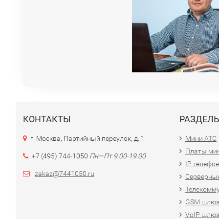
КОНТАКТЫ
РАЗДЕЛ
г. Москва, Партийный переулок, д. 1
Мини АТС
Платы ми
+7 (495) 744-1050
Пн—Пт 9.00-19.00
IP телефо
zakaz@7441050.ru
Серверные
Телекомм
GSM шлю
VoIP шлю