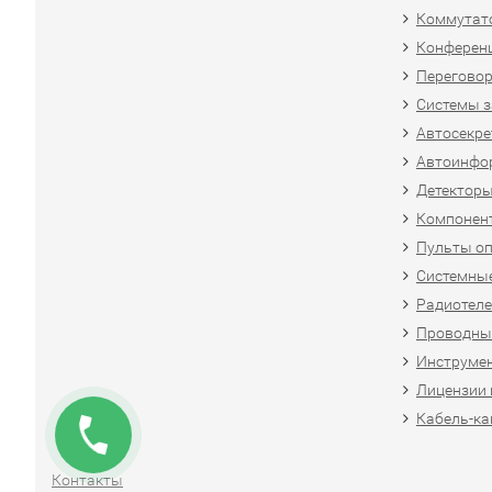
Коммутато
Конференц
Переговор
Системы з
Автосекре
Автоинфо
Детекторы
Компонен
Пульты оп
Системны
Радиотел
Проводны
Инструме
Лицензии 
Кабель-ка
Контакты