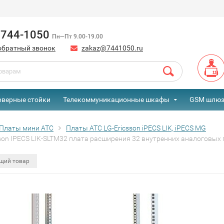
) 744-1050
Пн—Пт 9.00-19.00
обратный звонок
zakaz@7441050.ru
рверные стойки
Телекоммуникационные шкафы
GSM шлю
Платы мини АТС
Платы АТС LG-Ericsson iPECS LIK, iPECS MG
sson IPECS LIK-SLTM32 плата расширения 32 внутренних аналоговых 
щий товар