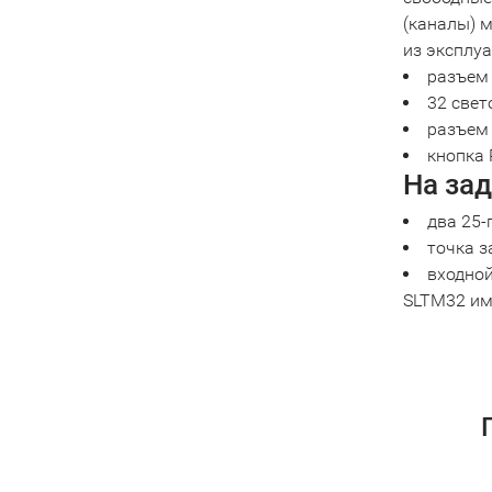
(каналы) 
из эксплуа
разъем 
32 свет
разъем 
кнопка 
На за
два 25-
точка з
входной
SLTM32 име