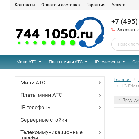
Контакты
Оплата и доставка
Гарантия
Услуги
+7 (495
Заказать 
Мини АТС
Платы мини АТС
IP телефоны
Се
Главная
Мини АТС
LG-Eric
Платы мини АТС
Предыду
IP телефоны
Серверные стойки
Телекоммуникационные
шкафы