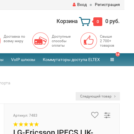
Вход
Регистрация
Корзина
0 руб.
0
Доставка по
Доступные
Свыше
всему миру
способы
2 700+
оплаты
товаров
14
зы
VoIP шлюзы
Коммутаторы доступа ELTEX
порта
Следующий товар
Артикул:
7483
LG-Ericsson IPECS LIK-