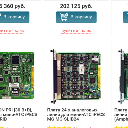
5 360 руб.
202 125 руб.
В корзину
В корзину
N PRI [30 В+D],
Плата 24-х аналоговых
Плата
я мини-АТС iPECS
линий для мини-АТС iPECS
линий
RIB
MG MG-SLIB24
(Amphe