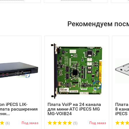
Рекомендуем пос
on iPECS LIK-
Плата VoIP на 24 канала
Плата
лата расширения
для мини-АТС iPECS MG
8 кан
нн...
MG-VOIB24
iPECS 
Под заказ
Под заказ
(6)
(5)