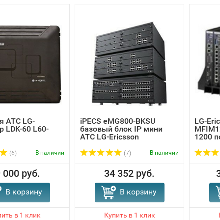
я АТС LG-
iPECS eMG800-BKSU
LG-Eri
ip LDK-60 L60-
базовый блок IP мини
MFIM12
АТС LG-Ericsson
1200 п
В наличии
В наличии
(6)
(7)
 000 руб.
34 352 руб.
В корзину
В корзину