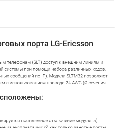
говых порта LG-Ericsson
м телефонам (SLT) доступ к внешним линиям и
ий системы при помощи набора различных кодов.
ьных сообщений по IP). Модули SLTM32 позволяют
км с использованием провода 24 AWG (Ø сечения
асположены:
тивируется постепенное отключение модуля: a)
е из эксплуатации; б) как только занятые порты