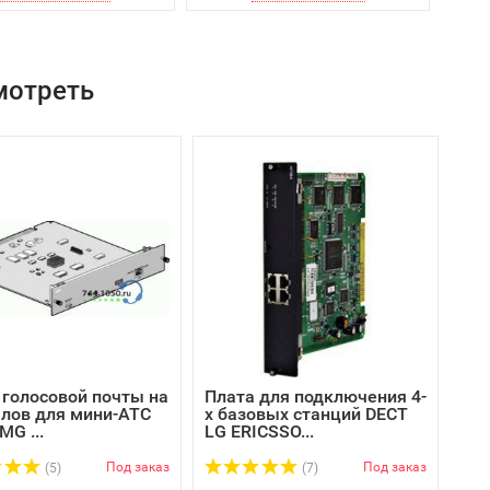
мотреть
 голосовой почты на
Плата для подключения 4-
алов для мини-АТС
х базовых станций DECT
MG ...
LG ERICSSO...
Под заказ
Под заказ
(5)
(7)