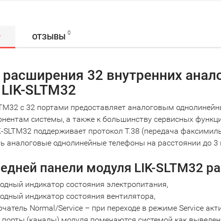
0
Р
ОТЗЫВЫ
 расширения 32 внутренних анало
 LIK-SLTM32
TM32 с 32 портами предоставляет аналоговым однолинейны
онентам системы, а также к большинству сервисных функц
K-SLTM32 поддерживает протокол T.38 (передача факсимил
ь аналоговые однолинейные телефоны на расстоянии до 3 
редней панели модуля LIK-SLTM32 р
одный индикатор состояния электропитания,
одный индикатор состояния вентилятора,
чатель Normal/Service – при переходе в режиме Service ак
 порты (каналы) модуля помечаются системой как выведены