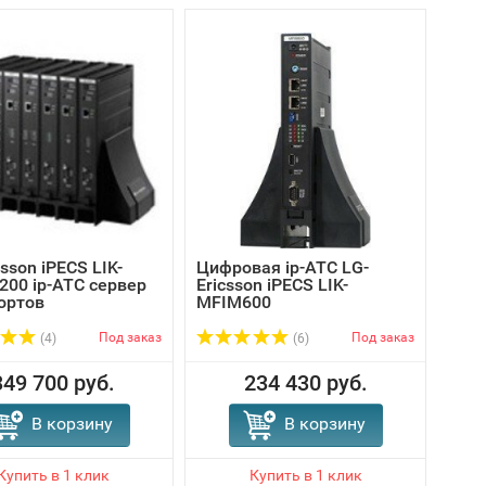
csson iPECS LIK-
Цифровая ip-АТС LG-
Цифр
00 ip-АТС сервер
Ericsson iPECS LIK-
Eric
ортов
MFIM600
MFI
Под заказ
Под заказ
(4)
(6)
349 700 руб.
234 430 руб.
В корзину
В корзину