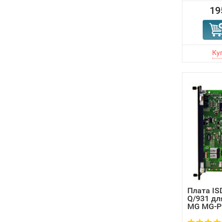
19
Плата ISD
Q/931 дл
MG MG-P