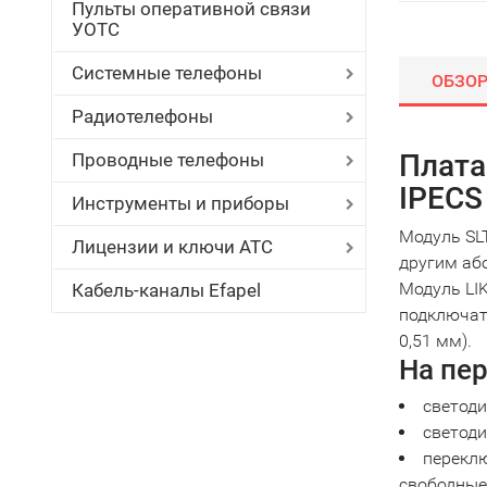
Пульты оперативной связи
УОТС
Системные телефоны
ОБЗО
Радиотелефоны
Плата
Проводные телефоны
IPECS
Инструменты и приборы
Модуль SL
Лицензии и ключи АТС
другим аб
Модуль LI
Кабель-каналы Efapel
подключат
0,51 мм).
На пе
светоди
светоди
переклю
свободные