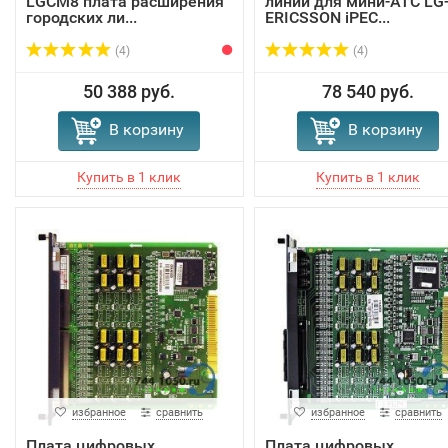
LGCM8 плата расширения
линий для мини-АТС LG
городских ли...
ERICSSON iPEC...
(4)
(4)
50 388 руб.
78 540 руб.
В корзину
В корзину
избранное
сравнить
избранное
сравнить
Плата цифровых
Плата цифровых