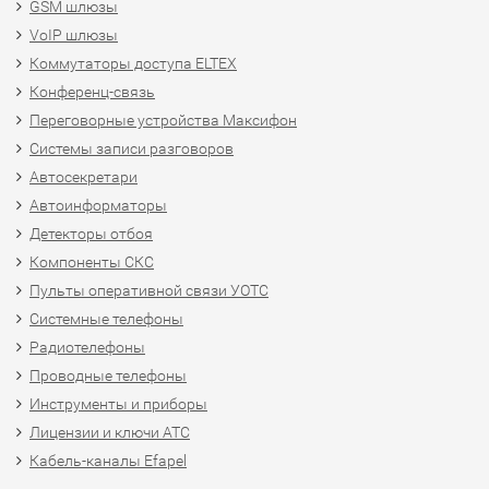
GSM шлюзы
VoIP шлюзы
Коммутаторы доступа ELTEX
Конференц-связь
Переговорные устройства Максифон
Системы записи разговоров
Автосекретари
Автоинформаторы
Детекторы отбоя
Компоненты СКС
Пульты оперативной связи УОТС
Системные телефоны
Радиотелефоны
Проводные телефоны
Инструменты и приборы
Лицензии и ключи АТС
Кабель-каналы Efapel