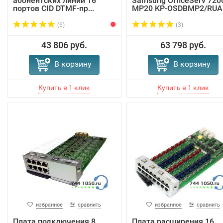
абонентских линий 16
Samsung OfficeServ 720
портов CID DTMF-пр...
MP20 KP-OSDBMP2/RUA
(6)
(3)
43 806 руб.
63 798 руб.
В корзину
В корзину
избранное
сравнить
избранное
сравнить
Плата подключения 8
Плата расширения 16