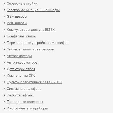
Серверные стойки
Телекоммуникационные шкафы
GSM шлюзы
VoIP шлюзы
Коммутаторы доступа ELTEX
Конференц-связь
Переговорные устройства Максифон
Системы записи разговоров
Автосекретари
Автоинформаторы
Детекторы отбоя
Компоненты СКС
Пульты оперативной связи УОТС
Системные телефоны
Радиотелефоны
Проводные телефоны
Инструменты и приборы