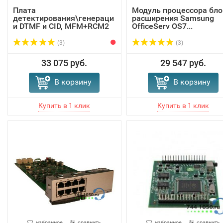
Плата
Модуль процессора бло
детектирования\генераци
расширения Samsung
и DTMF и CID, MFM+RCM2
OfficeServ OS7...
Samsu...
(3)
(3)
33 075 руб.
29 547 руб.
В корзину
В корзину
избранное
сравнить
избранное
сравнить