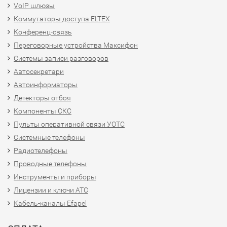
VoIP шлюзы
Коммутаторы доступа ELTEX
Конференц-связь
Переговорные устройства Максифон
Системы записи разговоров
Автосекретари
Автоинформаторы
Детекторы отбоя
Компоненты СКС
Пульты оперативной связи УОТС
Системные телефоны
Радиотелефоны
Проводные телефоны
Инструменты и приборы
Лицензии и ключи АТС
Кабель-каналы Efapel