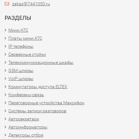
zakaz@7441050.ru
РАЗДЕЛЫ
Мини АТС
Платы мини АТС
IP телефоны
Серверные стойки
Телекоммуникационные шкафы
GSM шлюзы
VoIP шлюзы
Коммутаторы доступа ELTEX
Конференц-связь
Переговорные устройства Максифон
Системы записи разговоров
Автосекретари
Автоинформаторы
Детекторы отбоя