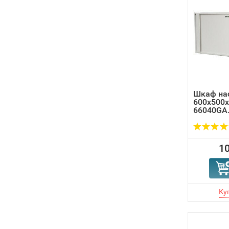
Шкаф нас
600х500x
66040GA.
10