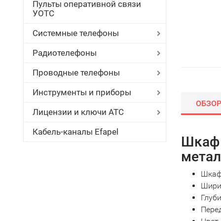
Пульты оперативной связи
УОТС
Системные телефоны
Радиотелефоны
Проводные телефоны
Инструменты и приборы
ОБЗО
Лицензии и ключи АТС
Кабель-каналы Efapel
Шкаф 
метал
Шкаф
Шири
Глуби
Перед