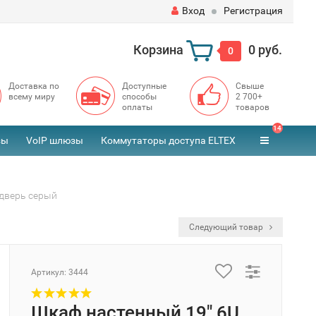
Вход
Регистрация
Корзина
0 руб.
0
Доставка по
Доступные
Свыше
всему миру
способы
2 700+
оплаты
товаров
14
зы
VoIP шлюзы
Коммутаторы доступа ELTEX
дверь серый
Следующий товар
Артикул:
3444
Шкаф настенный 19" 6U