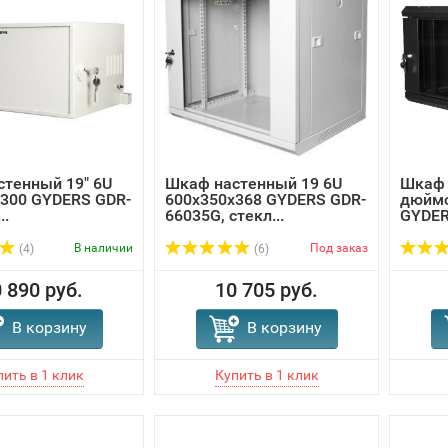
тенный 19" 6U
Шкаф настенный 19 6U
Шкаф 
300 GYDERS GDR-
600x350x368 GYDERS GDR-
дюймо
..
66035G, стекл...
GYDER
В наличии
Под заказ
(4)
(6)
 890 руб.
10 705 руб.
В корзину
В корзину