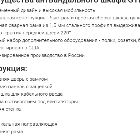
еменный дизайн и высокая мобильность
альная конструкция - быстрая и простая сборка шкафа одн
ая сварная рама из 1.5 мм стального профиля выдерживае
открытия передней двери 220°
й набор дополнительного оборудования - полки, розетки,
ектирован в США.
нзированное производство в России
рукция:
дняя дверь c замком
вая панель с защелкой
ушка для кабельного ввода
а с отверстием под вентиляторы
яя стенка
икальная направляющая
дняя рама