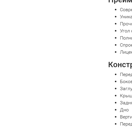
Совр
Уник
Прочн
Угол 
Полны
Спро
Лице
Конст
Пере
Боко
Загл
Крыш
Задн
Дно
Верт
Пере