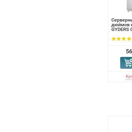
Серверн
дюймов 
GYDERS G
56