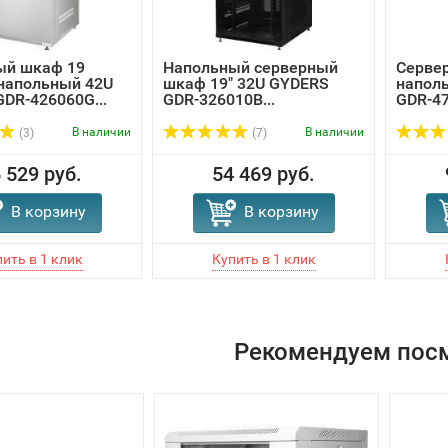
ый шкаф 19
Напольный серверный
Серве
напольный 42U
шкаф 19" 32U GYDERS
напол
DR-426060G...
GDR-326010B...
GDR-47
В наличии
В наличии
(3)
(7)
 529 руб.
54 469 руб.
В корзину
В корзину
Рекомендуем пос