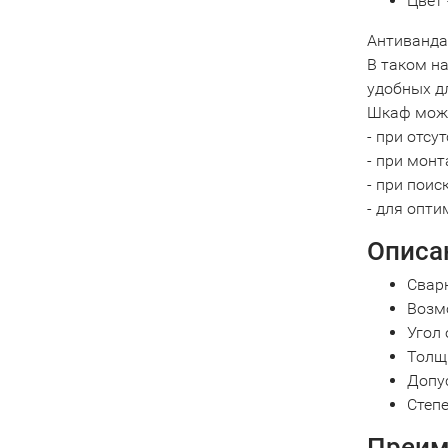
Цвет 
Антиванда
В таком н
удобных д
Шкаф можн
- при отс
- при мон
- при пои
- для опт
Описа
Свар
Возм
Угол
Толщи
Допус
Степ
Преим