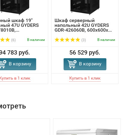
рный шкаф 19"
Шкаф серверный
Шка
ьный 47U GYDERS
напольный 42U GYDERS
GYD
8010B,...
GDR-426060B, 600x600x...
800
В наличии
В наличии
(6)
(3)
94 783 руб.
56 529 руб.
В корзину
В корзину
мотреть