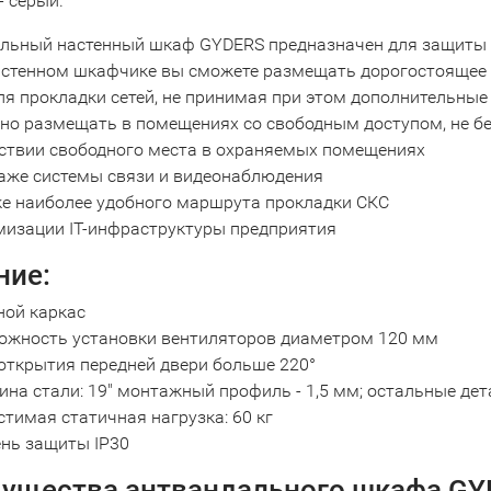
- серый.
льный настенный шкаф GYDERS предназначен для защиты о
астенном шкафчике вы сможете размещать дорогостоящее 
ля прокладки сетей, не принимая при этом дополнительные
о размещать в помещениях со свободным доступом, не бе
утствии свободного места в охраняемых помещениях
таже системы связи и видеонаблюдения
ске наиболее удобного маршрута прокладки СКС
имизации IT-инфраструктуры предприятия
ние:
ной каркас
ожность установки вентиляторов диаметром 120 мм
 открытия передней двери больше 220°
на стали: 19" монтажный профиль - 1,5 мм; остальные дета
тимая статичная нагрузка: 60 кг
ень защиты IP30
ущества антвандального шкафа GY