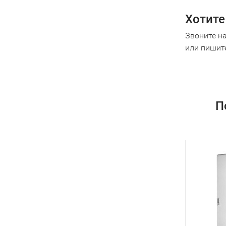
Хотите
Звоните н
или пишит
П