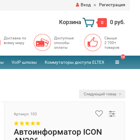
Вход
Регистрация
Корзина
0 руб.
0
Доставка по
Доступные
Свыше
всему миру
способы
2 700+
оплаты
товаров
14
зы
VoIP шлюзы
Коммутаторы доступа ELTEX
Следующий товар
Артикул:
103
Автоинформатор ICON