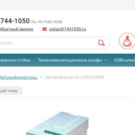
) 744-1050
Пн—Пт 9.00-19.00
обратный звонок
zakaz@7441050.ru
рверные стойки
Телекоммуникационные шкафы
GSM шлю
Автоинформаторы
Автоинформатор ICON AN306
щий товар