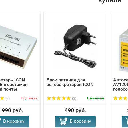
купили
етарь ICON
Блок питания для
Автос
B с системой
автосекретарей ICON
AV1206
й почты
голосо
Под заказ
В наличии
(7)
(3)
 990 руб.
490 руб.
В корзину
В корзину