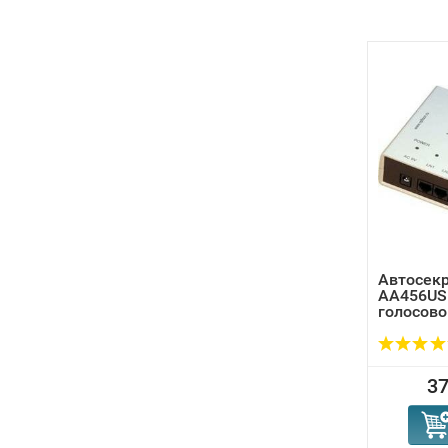
Автосекр
AA456US
голосово
37