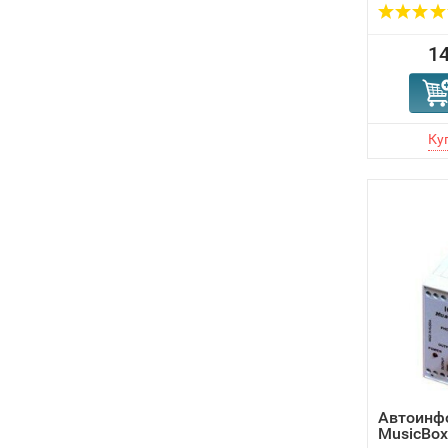
14
Автоинф
MusicBo