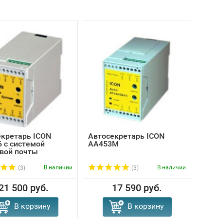
екретарь ICON
Автосекретарь ICON
Авт
 с системой
AA453M
сис
вой почты
поч
В наличии
В наличии
(3)
(3)
21 500 руб.
17 590 руб.
В корзину
В корзину