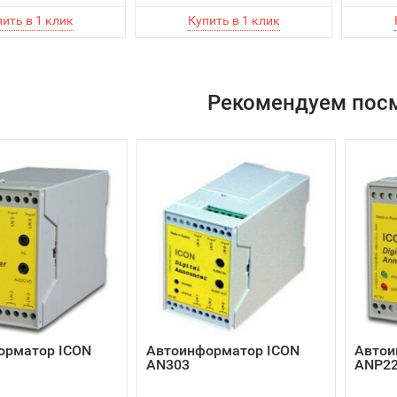
Рекомендуем пос
орматор ICON
Автоинформатор ICON
Автои
AN303
ANP2