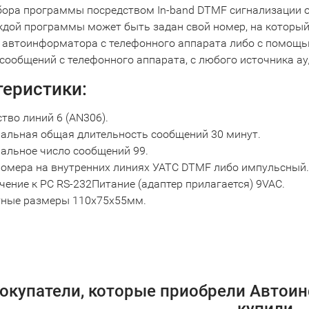
ора программы посредством In-band DTMF сигнализации о
дой программы может быть задан свой номер, на который
 автоинформатора с телефонного аппарата либо с помощь
сообщений с телефонного аппарата, с любого источника а
теристики:
тво линий 6 (AN306).
альная общая длительность сообщений 30 минут.
альное число сообщений 99.
номера на внутренних линиях УАТС DTMF либо импульсный.
ение к PC RS-232Питание (адаптер прилагается) 9VAC.
тные размеры 110х75х55мм.
окупатели, которые приобрели Автои