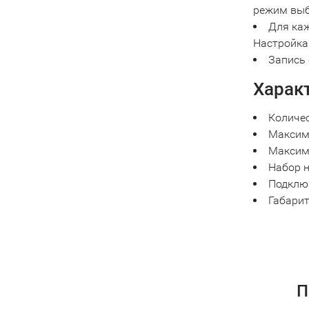
режим выб
Для каж
Настройка
Запись 
Харак
Количес
Максим
Максим
Набор 
Подключ
Габари
П