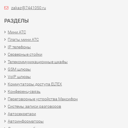
zakaz@7441050.ru
РАЗДЕЛЫ
Мини АТС
Платы мини АТС
IP телефоны
Серверные стойки
Телекоммуникационные шкафы
GSM шлюзы
VoIP шлюзы
Коммутаторы доступа ELTEX
Конференц-связь
Переговорные устройства Максифон
Системы записи разговоров
Автосекретари
Автоинформаторы