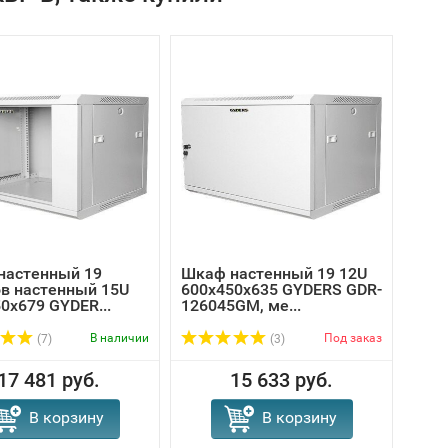
настенный 19
Шкаф настенный 19 12U
Шка
в настенный 15U
600х450х635 GYDERS GDR-
серв
0x679 GYDER...
126045GM, ме...
600
GDR-
В наличии
Под заказ
(7)
(3)
17 481 руб.
15 633 руб.
В корзину
В корзину