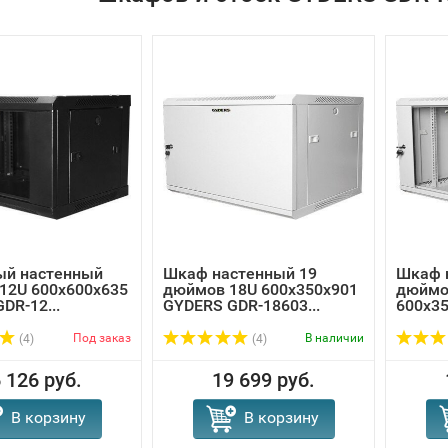
ый настенный
Шкаф настенный 19
Шкаф 
12U 600х600х635
дюймов 18U 600х350х901
дюймо
DR-12...
GYDERS GDR-18603...
600x35
Под заказ
В наличии
(4)
(4)
 126 руб.
19 699 руб.
В корзину
В корзину