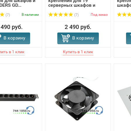
я для шкафов и
крепления для 19
крепл
DERS GD...
серверных шкафов и
шкафо
стоек ...
В наличии
Под заказ
(7)
(7)
 490 руб.
2 490 руб.
В корзину
В корзину