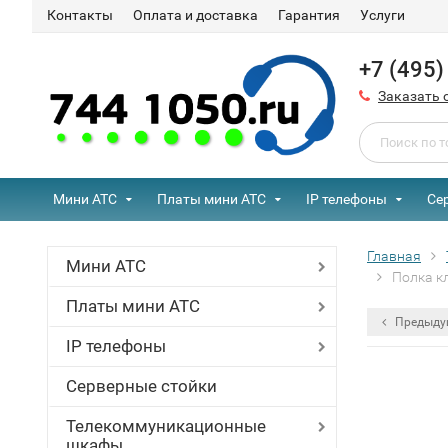
Контакты
Оплата и доставка
Гарантия
Услуги
+7 (495
Заказать 
Мини АТС
Платы мини АТС
IP телефоны
Се
Главная
Мини АТС
Полка к
Платы мини АТС
Предыду
IP телефоны
Серверные стойки
Телекоммуникационные
шкафы