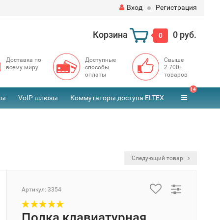
Вход
Регистрация
Корзина
0 руб.
0
Доставка по
Доступные
Свыше
всему миру
способы
2 700+
оплаты
товаров
14
зы
VoIP шлюзы
Коммутаторы доступа ELTEX
Следующий товар
Артикул:
3354
Полка клавиатурная