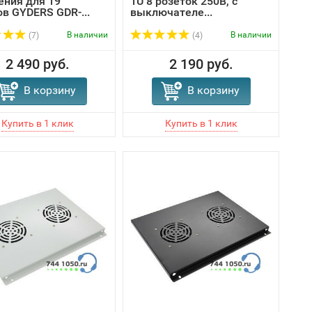
ения для 19"
1U 8 розеток 250В, с
в GYDERS GDR-...
выключателе...
В наличии
В наличии
(7)
(4)
2 490 руб.
2 190 руб.
В корзину
В корзину