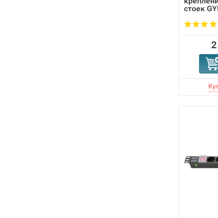
креплени
стоек GY
2