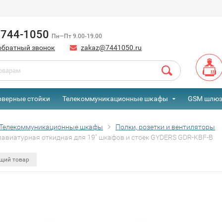
) 744-1050
Пн—Пт 9.00-19.00
обратный звонок
zakaz@7441050.ru
рверные стойки
Телекоммуникационные шкафы
GSM шлю
Телекоммуникационные шкафы
Полки, розетки и вентиляторы
лавиатурная откидная для 19" шкафов и стоек GYDERS GDR-KBF-B
щий товар