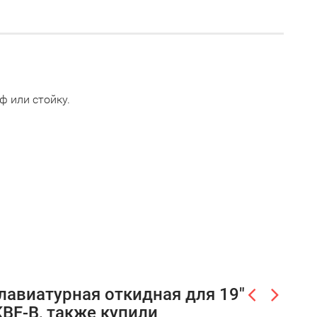
 или стойку.
лавиатурная откидная для 19"
BF-B, также купили