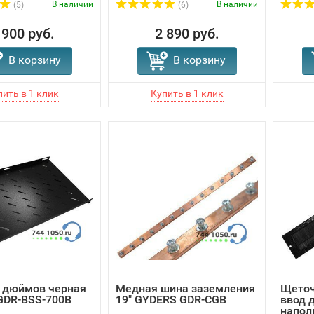
В наличии
В наличии
(5)
(6)
 900 руб.
2 890 руб.
В корзину
В корзину
9 дюймов черная
Медная шина заземления
Щеточ
GDR-BSS-700B
19" GYDERS GDR-CGB
ввод 
напол