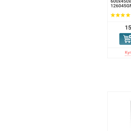
600х450х
126045GM
15