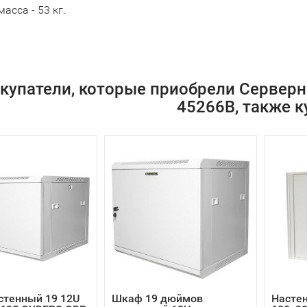
асса - 53 кг.
купатели, которые приобрели Серверн
45266B, также к
стенный 19 12U
Шкаф 19 дюймов
Насте