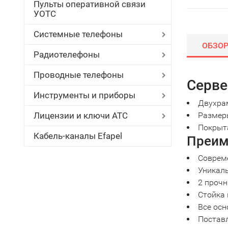
Пульты оперативной связи
УОТС
Системные телефоны
ОБЗО
Радиотелефоны
Проводные телефоны
Серве
Инструменты и приборы
Двухра
Лицензии и ключи АТС
Размеры
Покрыта
Кабель-каналы Efapel
Преим
Соврем
Уникаль
2 прочн
Стойка 
Все ос
Поставл