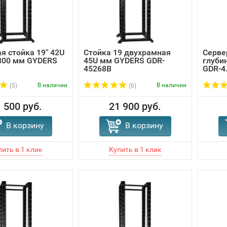
я стойка 19" 42U
Стойка 19 двухрамная
Серве
800 мм GYDERS
45U мм GYDERS GDR-
глуби
45268B
GDR-4.
В наличии
В наличии
(5)
(6)
 500 руб.
21 900 руб.
В корзину
В корзину