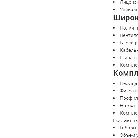
Лицензи
Уникаль
Широк
Полки п
Вентиля
Блоки р
Кабель
Шина з
Комплек
Компле
Несущая
Фиксато
Профиль
Ножка -
Комплек
Поставляют
Габарит
Объем у