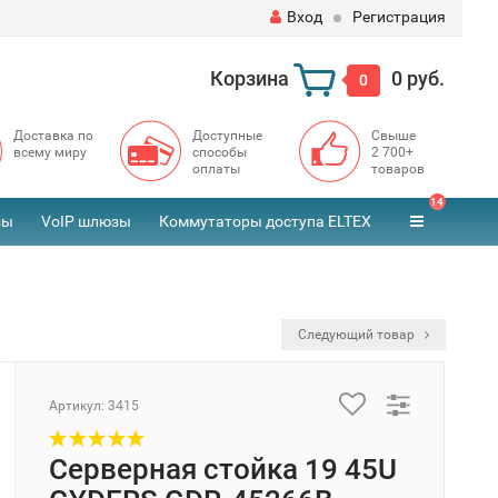
Вход
Регистрация
Корзина
0 руб.
0
Доставка по
Доступные
Свыше
всему миру
способы
2 700+
оплаты
товаров
14
зы
VoIP шлюзы
Коммутаторы доступа ELTEX
B
Следующий товар
Артикул:
3415
Серверная стойка 19 45U