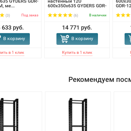
635 GYDERS GDR-
настенный 12U
600х3
, ме...
600x350x635 GYDERS GDR-
GDR-12
12603...
Под заказ
В наличии
(3)
(6)
 633 руб.
14 771 руб.
В корзину
В корзину
Рекомендуем пос