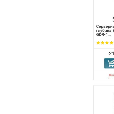
Серверна
глубина 
GDR-4...
21