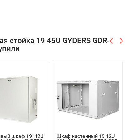
ая стойка 19 45U GYDERS GDR-
упили
нный шкаф 19" 12U
Шкаф настенный 19 12U
Шка