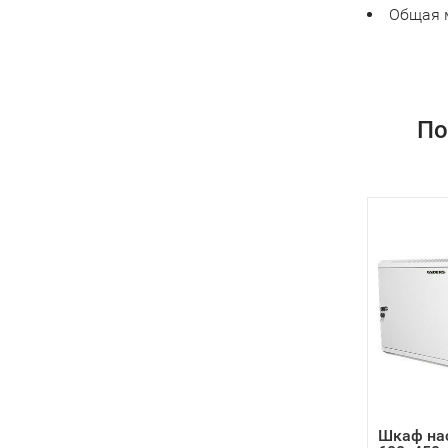
Общая м
По
Шкаф на