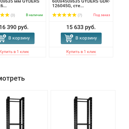
00х635 мм GYDERS
600х450х635 GYDERS GDR-
600
6...
126045G, сте...
9603
В наличии
Под заказ
(3)
(7)
16 390 руб.
15 633 руб.
В корзину
В корзину
мотреть